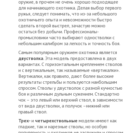
оружие, в прочем не очень хорошо подходящее
для начинающего охотника. Делая выбор первого
ружья, следует понимать, что из-за небольшого
охотничьего опыта и невозможности быстро
сделать второй выстрел, зачастую можно
остаться без добычи. Профессионалы-
промысловики часто выбирают одностволки с
небольшим калибром за легкость и точность боя.
Самым популярным оружием охотника является
двустволка
. Эта модель предоставлена в двух
вариантах. С горизонтальным креплением стволов
и с вертикальным, так называемые «вертикалки».
Вертикалки, как правило, дают более высокие
результаты стрельбы и пользуются наибольшим
спросом. Стволы у двустволок с разной кучностью
боя и различным дульным сужением. Стандартно
чок – это левый или верхний ствол, в зависимости
от вида двустволки, а получок –нижний или
правый ствол.
Трех-
и
четырехствольные
модели имеют как
гладкие, так и нарезные стволы, но особую
популярность у охотников не заслужили и спросом