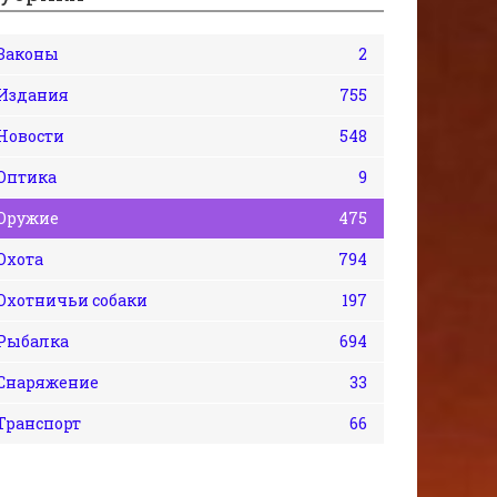
Законы
2
Издания
755
Новости
548
Оптика
9
Оружие
475
Охота
794
Охотничьи собаки
197
Рыбалка
694
Снаряжение
33
Транспорт
66