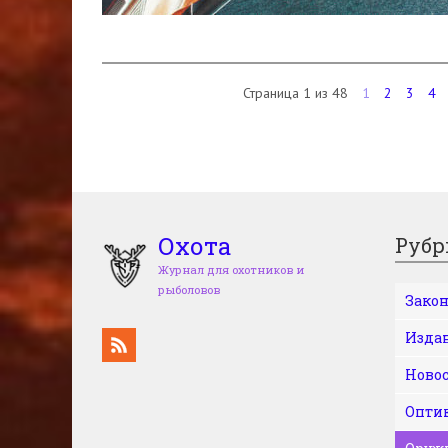
Страница 1 из 48
1
2
3
4
Охота
Рубр
Журнал для охотников и
рыболовов
Зако
Изда
Ново
Опти