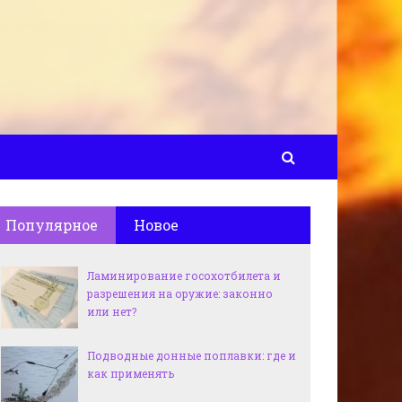
Популярное
Новое
Ламинирование госохотбилета и
разрешения на оружие: законно
или нет?
Подводные донные поплавки: где и
как применять