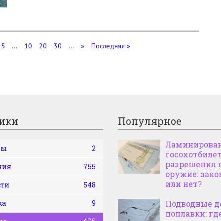
5
...
10
20
30
...
»
Последняя »
ики
Популярное
Ламинирова
ны
2
госохотбилет
разрешения 
ния
755
оружие: зако
или нет?
сти
548
ка
9
Подводные д
поплавки: где