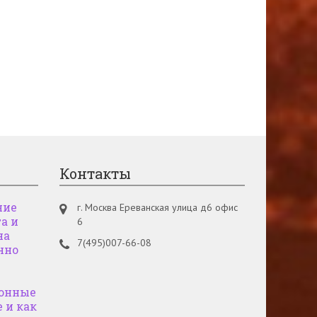
Контакты
ние
г. Москва Ереванская улица д6 офис
а и
6
на
7(495)007-66-08
нно
онные
 и как