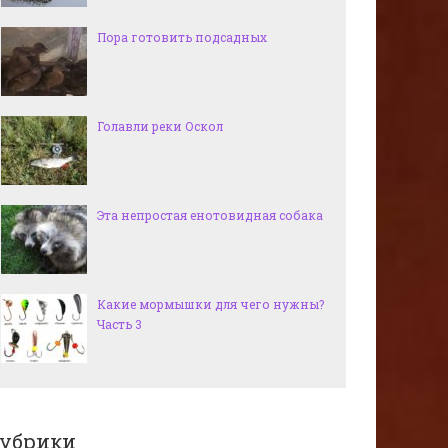
Пора готовить подсадных
Голавли реки Оскол
Эта непростая енотовидная собака
Какие мормышки для чего нужны?
Часть 3
убрики