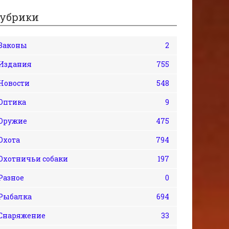
убрики
Законы
2
Издания
755
Новости
548
Оптика
9
Оружие
475
Охота
794
Охотничьи собаки
197
Разное
0
Рыбалка
694
Снаряжение
33