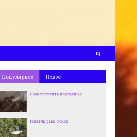
Популярное
Новое
Пора готовить подсадных
Голавли реки Оскол