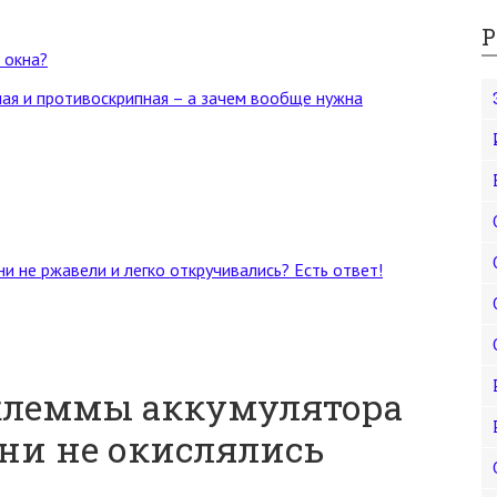
Р
 окна?
ная и противоскрипная – а зачем вообще нужна
и не ржавели и легко откручивались? Есть ответ!
клеммы аккумулятора
они не окислялись