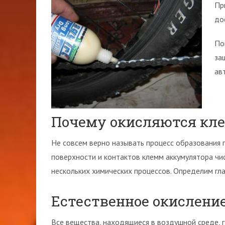
Пр
до
По
за
ав
Почему окисляются кл
Не совсем верно называть процесс образования 
поверхности и контактов клемм аккумулятора чис
нескольких химических процессов. Определим гл
Естественное окислени
Все вещества, находящиеся в воздушной среде, г