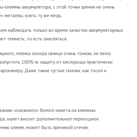
ны клеммы аккумулятора, с этой точки зрения не очень
» металлы, взять ту же медь.
жем наблюдать только во время зачистки аккумуляторных
ет темнеть, то есть окисляться.
шного, пленка оксида свинца очень тонкая, ее легко
 допустить 100%-ю защиту от кислорода практически
арокамеру. Даже такие густые смазки, как тосол и
ванию «снежного» белого налета на клеммах
ида, налет вносит дополнительное переходное
ению клемм, может быть причиной утечек.