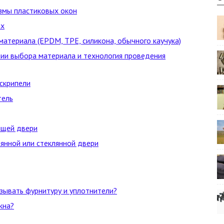
змы пластиковых окон
ах
 материала (EPDM, TPE, силикона, обычного каучука)
рии выбора материала и технология проведения
 скрипели
тель
ящей двери
вянной или стеклянной двери
азывать фурнитуру и уплотнители?
кна?