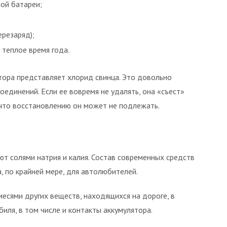
ой батареи;
ерезаряд);
 теплое время года.
тора представляет хлорид свинца. Это довольно
оединений. Если ее вовремя не удалять, она «съест»
 что восстановлению он может не подлежать.
ют солями натрия и калия. Состав современных средств
 по крайней мере, для автолюбителей.
месями других веществ, находящихся на дороге, в
иля, в том числе и контакты аккумулятора.