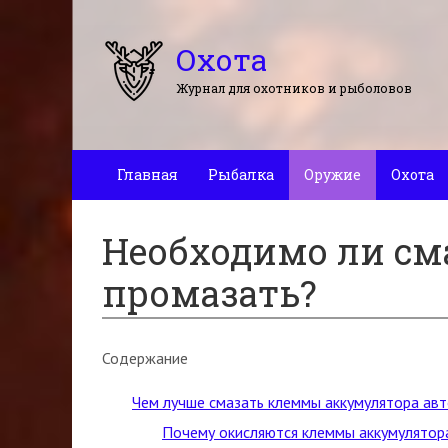
Охота
Журнал для охотников и рыболовов
Главная
Рыбалка
Оружие
Охота
Необходимо ли сма
промазать?
Содержание
Чем лучше смазать клеммы аккумулятора авт
Почему окисляются клеммы аккумулятор