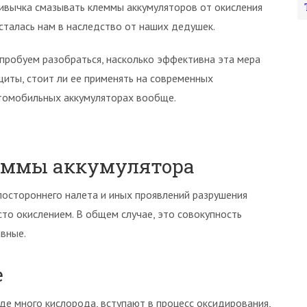
ивычка смазывать клеммы аккумуляторов от окисления
сталась нам в наследство от наших дедушек.
пробуем разобраться, насколько эффективна эта мера
щиты, стоит ли ее применять на современных
томобильных аккумуляторах вообще.
еммы аккумулятора
постороннего налета и иных проявлений разрушения
то окислением. В общем случае, это совокупность
авные.
е
де много кислорода, вступают в процесс оксидирования,