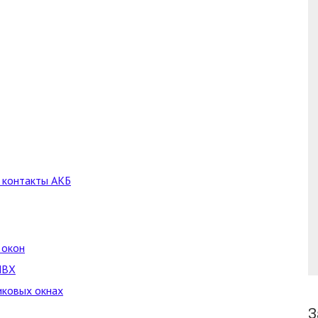
 контакты АКБ
 окон
ПВХ
иковых окнах
З