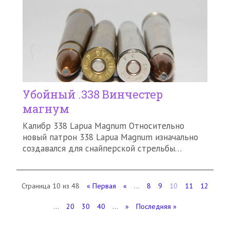
Убойный .338 Винчестер
магнум
Калибр 338 Lapua Magnum Относительно
новый патрон 338 Lapua Magnum изначально
создавался для снайперской стрельбы…
Страница 10 из 48
« Первая
«
...
8
9
10
11
12
...
20
30
40
...
»
Последняя »