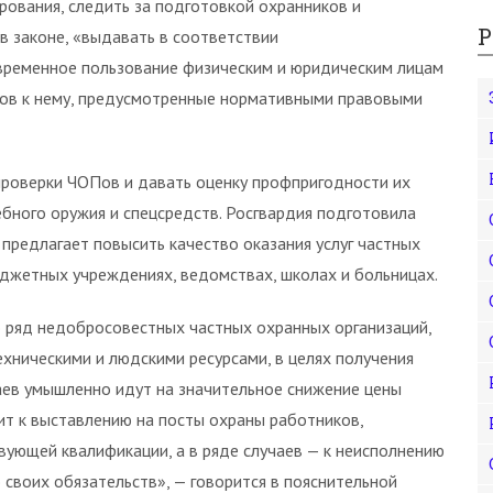
ования, следить за подготовкой охранников и
Р
в законе, «выдавать в соответствии
временное пользование физическим и юридическим лицам
нов к нему, предусмотренные нормативными правовыми
проверки ЧОПов и давать оценку профпригодности их
ебного оружия и спецсредств. Росгвардия подготовила
предлагает повысить качество оказания услуг частных
джетных учреждениях, ведомствах, школах и больницах.
 ряд недобросовестных частных охранных организаций,
ническими и людскими ресурсами, в целях получения
аев умышленно идут на значительное снижение цены
т к выставлению на посты охраны работников,
ующей квалификации, а в ряде случаев — к неисполнению
ю своих обязательств», — говорится в пояснительной