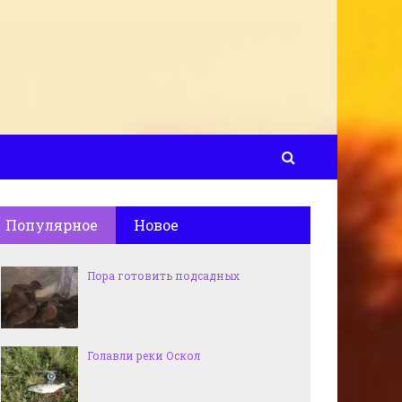
Популярное
Новое
Пора готовить подсадных
Голавли реки Оскол