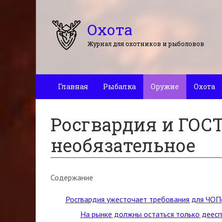
Охота
Журнал для охотников и рыболовов
Главная
Рыбалка
Оружие
Охота
Росгвардия и ГОСТ
необязательное
Содержание
Росгвардия ужесточает требования для ЧОП
На рынке должны остаться только деес