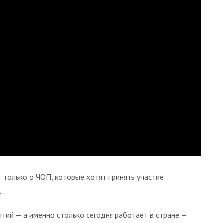
 только о ЧОП, которые хотят принять участие
.
тий — а именно столько сегодня работает в стране —