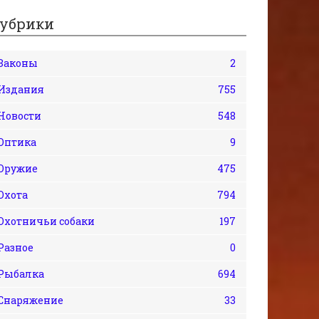
убрики
Законы
2
Издания
755
Новости
548
Оптика
9
Оружие
475
Охота
794
Охотничьи собаки
197
Разное
0
Рыбалка
694
Снаряжение
33