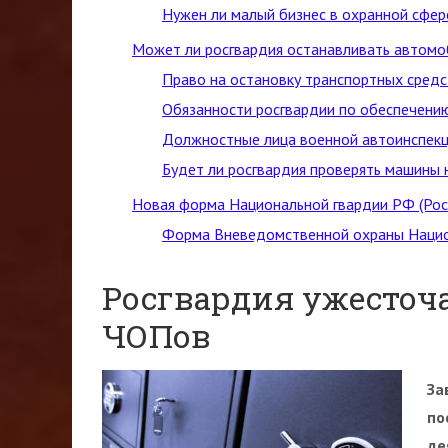
Нужен ли малый бизнес в охранной сфер
Может ли росгвардия останавливать автомо
Право на остановку транспортных средс
Обязанности росгвардии по обеспечен
Должностные лица военной автоинспекц
Будет ли росгвардия проверять машины 
Новая форма Национальной гвардии РФ (Рос
Форма Вневедомственной охраны Нацио
Росгвардия ужесточ
ЧОПов
За
по
де