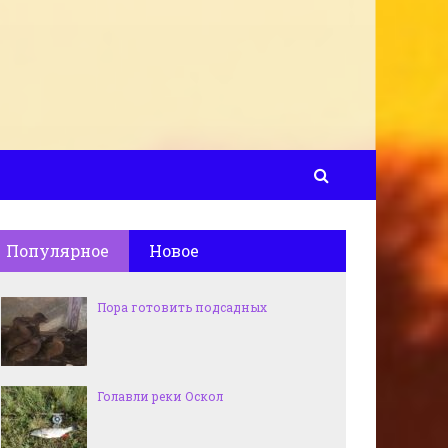
Популярное
Новое
Пора готовить подсадных
Голавли реки Оскол