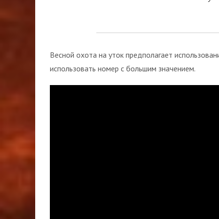
Весной охота на уток предполагает использовани
использовать номер с большим значением.