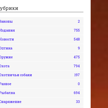
убрики
Законы
2
Издания
755
Новости
548
Оптика
9
Оружие
475
Охота
794
Охотничьи собаки
197
Разное
0
Рыбалка
694
Снаряжение
33