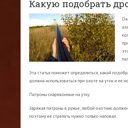
Какую подобрать дро
Ох
аз
ко
пр
эт
па
Эта статья поможет определиться, какой подобр
должна использоваться при охоте на уток и ее н
Патроны снаряжонные на утку
Заряжая патроны в ружье, любой охотник должен
поэтому ее стрелять нужно только наповал.