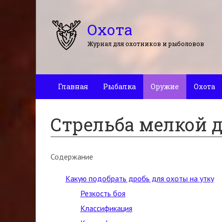
Охота
Журнал для охотников и рыболовов
Главная
Рыбалка
Оружие
Охота
Стрельба мелкой 
Содержание
Какую подобрать дробь для охоты на утку
Резкость боя
Классификация