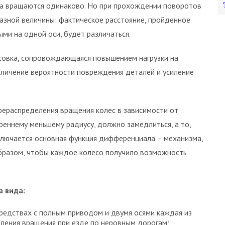
еса вращаются одинаково. Но при прохождении поворотов
разной величины: фактическое расстояние, пройденное
ми на одной оси, будет различаться.
совка, сопровождающаяся повышением нагрузки на
еличение вероятности повреждения деталей и усиление
рераспределения вращения колес в зависимости от
реннему меньшему радиусу, должно замедлиться, а то,
аключается основная функция дифференциала – механизма,
бразом, чтобы каждое колесо получило возможность
а вида:
редствах с полным приводом и двумя осями каждая из
ления вращения при езде по неровным дорогам;