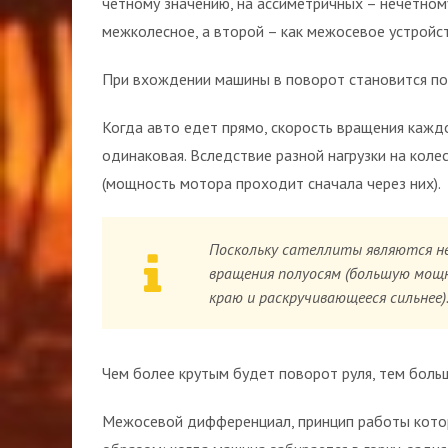
четному значению, на ассиметричных – нечетному,
межколесное, а второй – как межосевое устройс
При вхождении машины в поворот становится по
Когда авто едет прямо, скорость вращения каждо
одинаковая. Вследствие разной нагрузки на коле
(мощность мотора проходит сначала через них).
Поскольку сателлиты являются не
вращения полуосям (большую мощн
краю и раскручивающееся сильнее)
Чем более крутым будет поворот руля, тем боль
Межосевой дифференциал, принцип работы кото