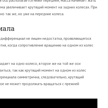
яя ось располагается ниже передней, масса начинает жать
ема увеличивает крутящий момент на задних колесах. При
о так же, но уже на передние колеса.
иала
 дифференциал не лишен недостатка, проявляющегося
ытия, когда сопротивление вращению на одном из колес
адает на одно колесо, второе же на той же оси
иться, так как крутящий момент на одном из колес
еренциала симметрична, следовательно, крутящий
рое не может продолжать вращаться с прежней