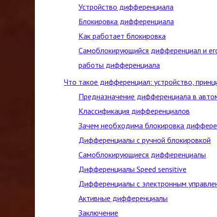
Устройство дифференциала
Блокировка дифференциала
Как работает блокировка
Самоблокирующийся дифференциал и ег
работы дифференциала
Что такое дифференциал: устройство, принц
Предназначение дифференциала в авто
Классификация дифференциалов
Зачем необходима блокировка диффере
Дифференциалы с ручной блокировкой
Самоблокирующиеся дифференциалы
Дифференциалы Speed sensitive
Дифференциалы с электронным управле
Активные дифференциалы
Заключение