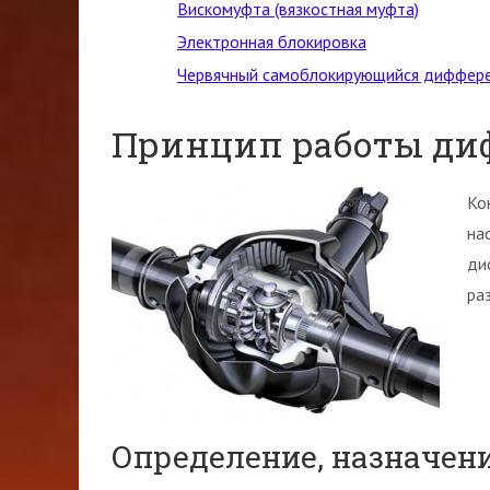
Вискомуфта (вязкостная муфта)
Электронная блокировка
Червячный самоблокирующийся диффер
Принцип работы ди
Ко
на
ди
ра
Определение, назначен