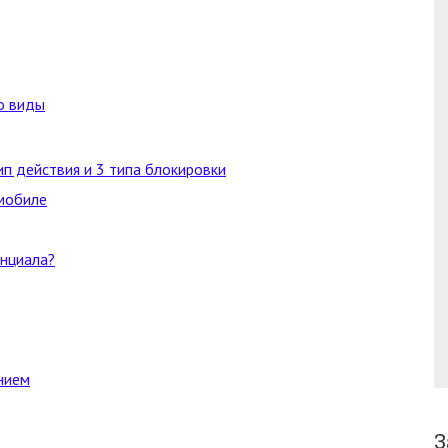
о виды
ип действия и 3 типа блокировки
мобиле
нциала?
нием
З