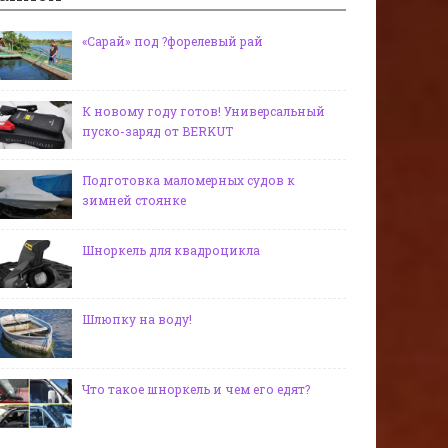
«Сарай» под ?форелевый рай
К новому году готов! Универсальный
пуско-заряд от BERKUT
Подготовка маломерных судов к
зимней стоянке
Шноркель для квадроцикла
Шлюпку на воду!
Что такое шноркель и чем его едят?