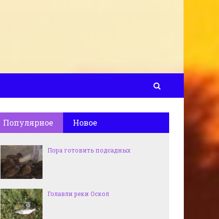
Популярное
Новое
Пора готовить подсадных
Голавли реки Оскол