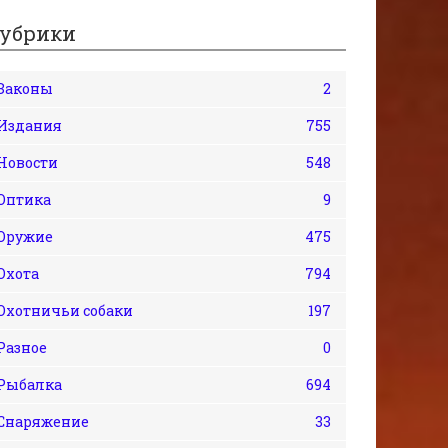
убрики
Законы
2
Издания
755
Новости
548
Оптика
9
Оружие
475
Охота
794
Охотничьи собаки
197
Разное
0
Рыбалка
694
Снаряжение
33