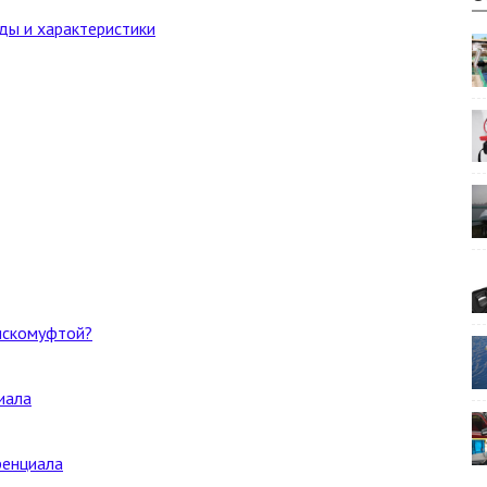
ды и характеристики
искомуфтой?
иала
ренциала