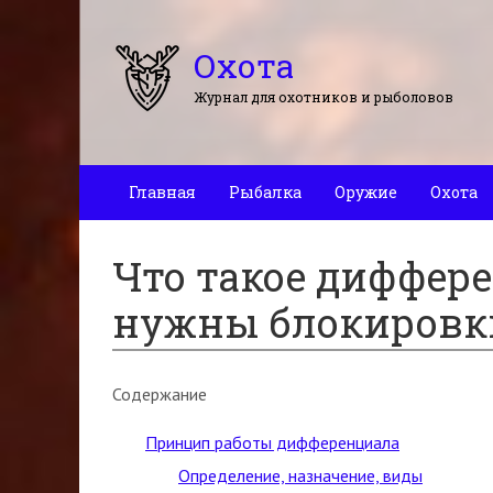
Охота
Журнал для охотников и рыболовов
Главная
Рыбалка
Оружие
Охота
Что такое диффере
нужны блокировк
Содержание
Принцип работы дифференциала
Определение, назначение, виды