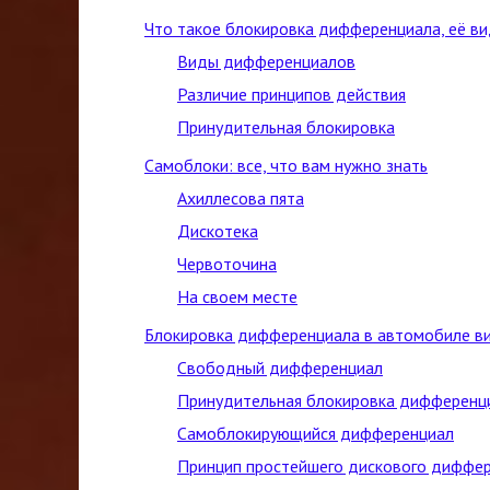
Что такое блокировка дифференциала, её ви
Виды дифференциалов
Различие принципов действия
Принудительная блокировка
Самоблоки: все, что вам нужно знать
Ахиллесова пята
Дискотека
Червоточина
На своем месте
Блокировка дифференциала в автомобиле в
Свободный дифференциал
Принудительная блокировка дифференц
Самоблокирующийся дифференциал
Принцип простейшего дискового диффе