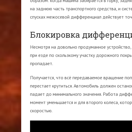
образом: когда машина забирается в горку, задн
на заднюю часть транспортного средства, и сист
спусках межосевой дифференциал действует точн
Блокировка дифференц
Несмотря на довольно продуманное устройство,
при езде по скользкому участку дорожного покр
пропадает.
Получается, что всё передаваемое вращение поп
перестает крутиться. Автомобиль должен останов
падает до минимального значения. Работа дифф
момент уменьшается и для второго колеса, кото
скоростью.