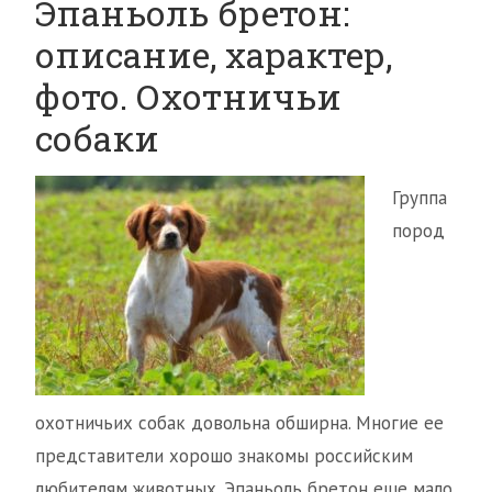
Эпаньоль бретон:
описание, характер,
фото. Охотничьи
собаки
Группа
пород
охотничьих собак довольна обширна. Многие ее
представители хорошо знакомы российским
любителям животных. Эпаньоль бретон еще мало