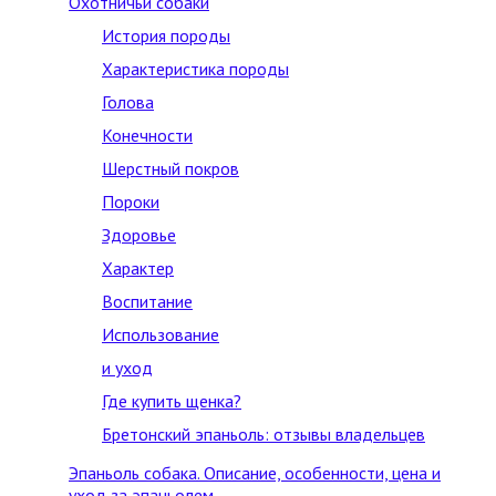
Охотничьи собаки
История породы
Характеристика породы
Голова
Конечности
Шерстный покров
Пороки
Здоровье
Характер
Воспитание
Использование
и уход
Где купить щенка?
Бретонский эпаньоль: отзывы владельцев
Эпаньоль собака. Описание, особенности, цена и
уход за эпаньолем