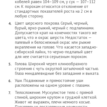
кобелей равен 104–109 см, у сук — 107–112
см. К порокам относится отклонение от
стандартных показателей роста на 2 см в
любую сторону.
Цвет шерсного покрова. Серый, черный,
бурый, ярко-рыжий, черный с подпалинами.
Допускается крап на конечностях такого же
цвета, что и окрас шерсти. Недостаток —
палевый и белоснежный окрас или рыжие
вкрапления на голове. Что касается западно-
сибирской лайки, то черно-подпалый цвет
для нее считается серьезным пороком.
Голова. Широкий череп клинообразного
строения с чуть округлой затылочной частью.
Глаза миндалевидные без западания и выката.
Уши. Подвижные и прямостоячие уши
расположены на одном уровне с глазами.
Телосложение. Мускулистое тело с прямой
спиной, широким крупом и грудной клеткой.
Живот не выражен, плечи немного косые.
Параллельно поставленные конечности