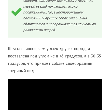
стороны или заложены назад, и могут на
первый взгляд показаться низко
посаженными. Но, в настороженном
состоянии у лучших собак они сильно
сближаются и поворачиваются слуховыми
раковинами вперед.
Шея массивнее, чем у лаек других пород, и
поставлена под углом не в 45 градусов, а в 30-35
градусов, что придает собаке своеобразный
звериный вид.