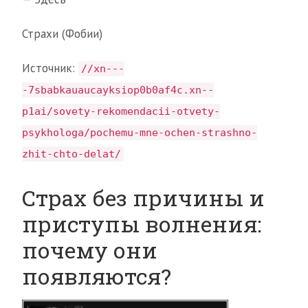
Страхи (Фобии)
Источник:
//xn---
-7sbabkauaucayksiop0b0af4c.xn--
p1ai/sovety-rekomendacii-otvety-
psykhologa/pochemu-mne-ochen-strashno-
zhit-chto-delat/
Страх без причины и
приступы волнения:
почему они
появляются?