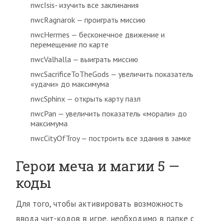
nwcIsis- изучить все заклинания
nwcRagnarok — проиграть миссию
nwcHermes — бесконечное движение и
перемещение по карте
nwcValhalla — выиграть миссию
nwcSacrificeToTheGods — увеличить показатель
«удачи» до максимума
nwcSphinx — открыть карту пазл
nwcPan — увеличить показатель «морали» до
максимума
nwcCityOfTroy — построить все здания в замке
Герои меча и магии 5 —
коды
Для того, чтобы активировать возможность
ввода чит-кодов в игре, необходимо в папке с