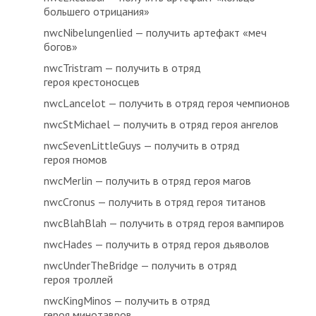
большего отрицания»
nwcNibelungenlied — получить артефакт «меч
богов»
nwcTristram — получить в отряд
героя крестоносцев
nwcLancelot — получить в отряд героя чемпионов
nwcStMichael — получить в отряд героя ангелов
nwcSevenLittleGuys — получить в отряд
героя гномов
nwcMerlin — получить в отряд героя магов
nwcCronus — получить в отряд героя титанов
nwcBlahBlah — получить в отряд героя вампиров
nwcHades — получить в отряд героя дьяволов
nwcUnderTheBridge — получить в отряд
героя троллей
nwcKingMinos — получить в отряд
героя минотавров