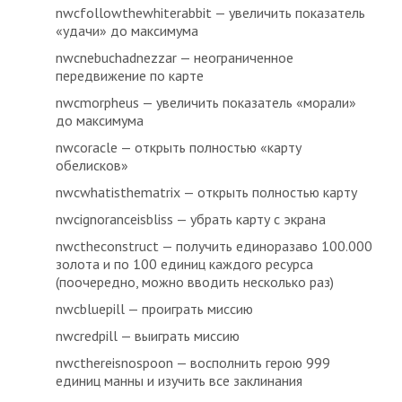
nwcfollowthewhiterabbit — увеличить показатель
«удачи» до максимума
nwcnebuchadnezzar — неограниченное
передвижение по карте
nwcmorpheus — увеличить показатель «морали»
до максимума
nwcoracle — открыть полностью «карту
обелисков»
nwcwhatisthematrix — открыть полностью карту
nwcignoranceisbliss — убрать карту с экрана
nwctheconstruct — получить единоразаво 100.000
золота и по 100 единиц каждого ресурса
(поочередно, можно вводить несколько раз)
nwcbluepill — проиграть миссию
nwcredpill — выиграть миссию
nwcthereisnospoon — восполнить герою 999
единиц манны и изучить все заклинания