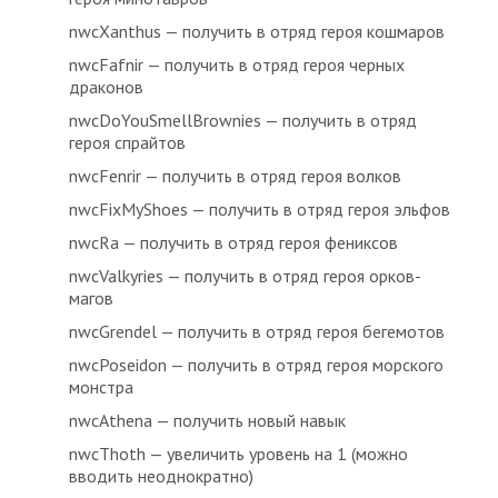
nwcXanthus — получить в отряд героя кошмаров
nwcFafnir — получить в отряд героя черных
драконов
nwcDoYouSmellBrownies — получить в отряд
героя спрайтов
nwcFenrir — получить в отряд героя волков
nwcFixMyShoes — получить в отряд героя эльфов
nwcRa — получить в отряд героя фениксов
nwcValkyries — получить в отряд героя орков-
магов
nwcGrendel — получить в отряд героя бегемотов
nwcPoseidon — получить в отряд героя морского
монстра
nwcAthena — получить новый навык
nwcThoth — увеличить уровень на 1 (можно
вводить неоднократно)