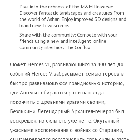
Dive into the richness of the M&M Universe:
Discover fantastic landscapes and creatures from
the world of Ashan. Enjoy improved 3D designs and
brand new Townscreens.
Share with the community: Compete with your
friends using a new and intelligent, online
community interface: The Conflux
Сюжет Heroes VI, развивающийся за 400 лет до
событий Heroes V, забрасывает семью героев в
быстро развивающуюся грандиозную историю,
где Ангелы собираются раз и навсегда
покончить с древними врагами своими,
Безликими. Легендарный Архангел-генерал был
воскрешен, но силы его уже не те. Окутанный
ужасными воспоминания о войнах со Старцами,
он намеревается восстановить свои силы и взять