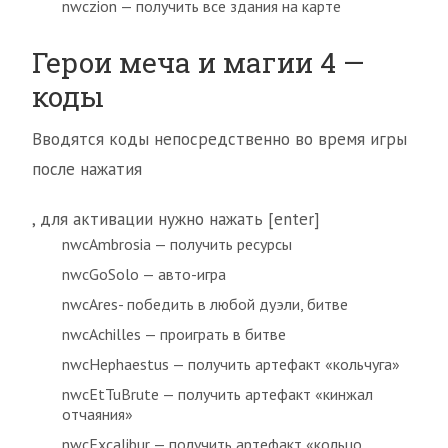
nwczion — получить все здания на карте
Герои меча и магии 4 —
коды
Вводятся коды непосредственно во время игры
после нажатия
, для активации нужно нажать [enter]
nwcAmbrosia — получить ресурсы
nwcGoSolo — авто-игра
nwcAres- победить в любой дуэли, битве
nwcAchilles — проиграть в битве
nwcHephaestus — получить артефакт «кольчуга»
nwcEtTuBrute — получить артефакт «кинжал
отчаяния»
nwcExcalibur — получить артефакт «кольцо