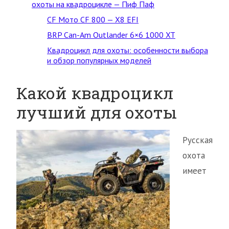
охоты на квадроцикле — Пиф Паф
CF Mото CF 800 — X8 EFI
BRP Can-Am Outlander 6×6 1000 XT
Квадроцикл для охоты: особенности выбора
и обзор популярных моделей
Какой квадроцикл
лучший для охоты
Русская
охота
имеет